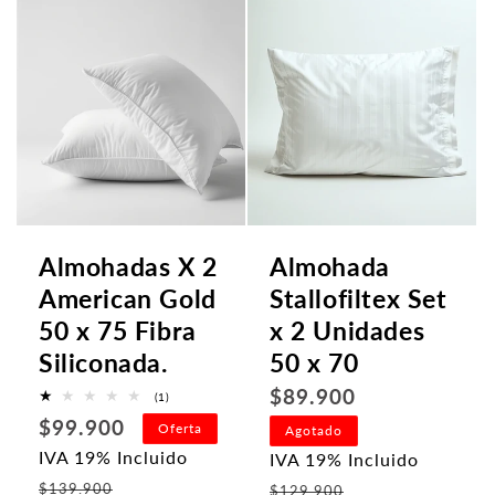
n
:
Almohadas X 2
Almohada
American Gold
Stallofiltex Set
50 x 75 Fibra
x 2 Unidades
Siliconada.
50 x 70
Precio
$89.900
1
(1)
reseñas
Precio
habitual
$99.900
totales
Oferta
Agotado
habitual
IVA 19% Incluido
IVA 19% Incluido
Precio
Precio
$139.900
$129.900