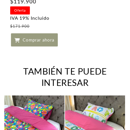
Precio
$119.900
habitual
Oferta
IVA 19% Incluido
Precio
$171.900
de
Comprar ahora
oferta
TAMBIÉN TE PUEDE
INTERESAR