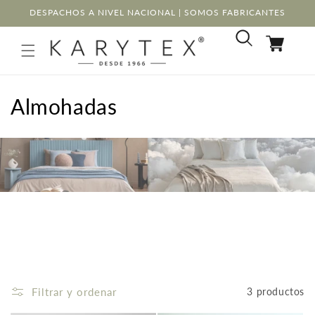
Ir
DESPACHOS A NIVEL NACIONAL | SOMOS FABRICANTES
directamente
al contenido
Carrito
C
Almohadas
o
l
e
c
c
i
ó
Filtrar y ordenar
3 productos