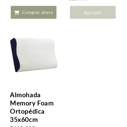
de
de
Comprar ahora
Agotado
oferta
oferta
Almohada
Memory Foam
Ortopédica
35x60cm