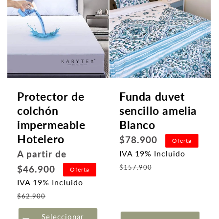
Protector de
Funda duvet
colchón
sencillo amelia
impermeable
Blanco
Hotelero
Precio
$78.900
Oferta
habitual
Precio
A partir de
IVA 19% Incluido
Precio
habitual
$46.900
$157.900
Oferta
de
IVA 19% Incluido
oferta
Precio
$62.900
de
Seleccionar