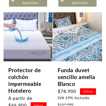
oferta
opciones
opciones
Protector de
Funda duvet
colchón
sencillo amelia
impermeable
Blanco
Hotelero
Precio
$78.900
Oferta
habitual
Precio
A partir de
IVA 19% Incluido
Precio
habitual
$46.900
$157.900
Oferta