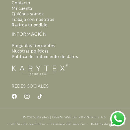
Contacto
Mi cuenta
Quiénes somos
Trabaja con nosotros
Rastrea tu pedido
INFORMACIÓN
Preguntas frecuentes
Nuestras políticas
Política de Tratamiento de datos
REDES SOCIALES
Facebook
Instagram
TikTok
Formas
© 2026,
Karytex
|
Diseño Web
por P&P Group S.A.S.
de
Política de reembolso
Términos del servicio
Política de privacidad