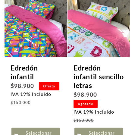
Edredón
Edredón
infantil
infantil sencillo
letras
Precio
$98.900
Oferta
habitual
Precio
$98.900
IVA 19% Incluido
Precio
habitual
$153.000
Agotado
de
IVA 19% Incluido
oferta
Precio
$153.000
de
Seleccionar
Seleccionar