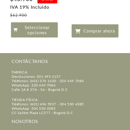
de
IVA 19% Incluido
oferta
Precio
$62.900
de
Seleccionar
oferta
Comprar ahora
opciones
CONTÁCTANOS
FABRICA:
Devoluciones: 301 495 2157
Teléfonos: (601) 370 1420 - 320 449 7084
WhatsApp: 320 449 7084
Calle 1A # 27A - 56 - Bogotá D.C
TIENDA FÍSICA:
Teléfonos: (601) 696 5927 - 304 530 4385
WhatsApp: 304 530 4385
CC Salitre Plaza LC277 - Bogotá D.C
NOSOTROS