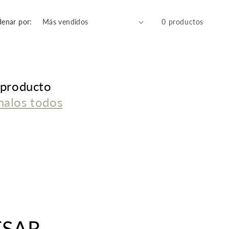
enar por:
0 productos
 producto
nalos todos
ESAR