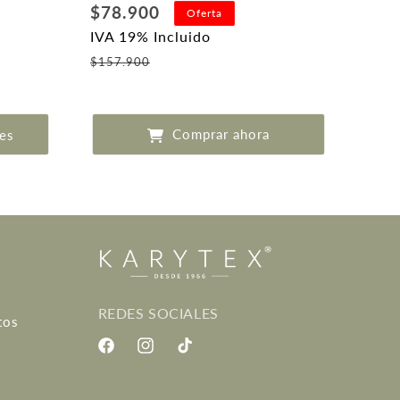
Precio
$78.900
Oferta
habitual
IVA 19% Incluido
Precio
$157.900
de
oferta
Comprar ahora
es
REDES SOCIALES
tos
Facebook
Instagram
TikTok