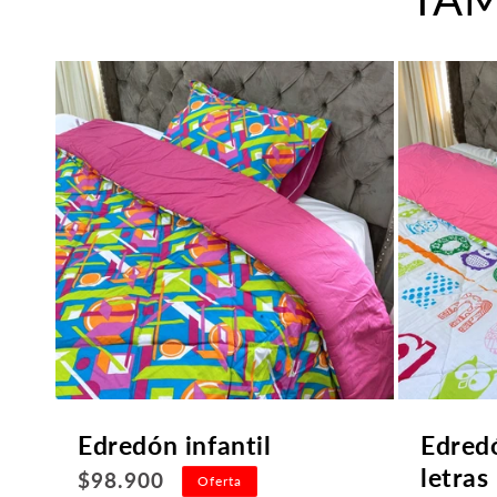
Edredón infantil
Edredó
letras
Precio
$98.900
Oferta