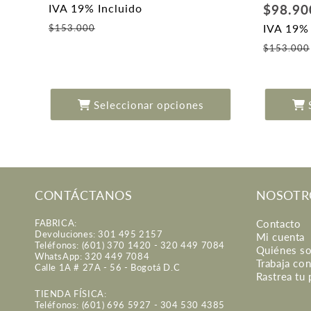
habitual
Precio
$98.9
IVA 19% Incluido
Precio
habitua
IVA 19% 
$153.000
de
$153.000
oferta
Seleccionar opciones
CONTÁCTANOS
NOSOTR
FABRICA:
Contacto
Devoluciones: 301 495 2157
Mi cuenta
Teléfonos: (601) 370 1420 - 320 449 7084
Quiénes s
WhatsApp: 320 449 7084
Trabaja co
Calle 1A # 27A - 56 - Bogotá D.C
Rastrea tu
TIENDA FÍSICA:
Teléfonos: (601) 696 5927 - 304 530 4385