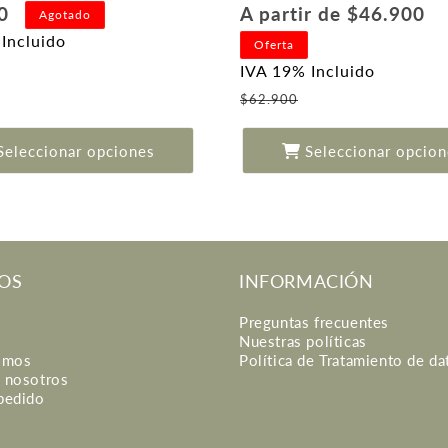
Precio
00
A partir de $46.900
Agotado
l
habitual
Incluido
Oferta
Precio
IVA 19% Incluido
de
Precio
$62.900
oferta
de
oferta
Seleccionar opciones
Seleccionar opcion
OS
INFORMACIÓN
Preguntas frecuentes
Nuestras políticas
omos
Política de Tratamiento de da
n nosotros
 pedido