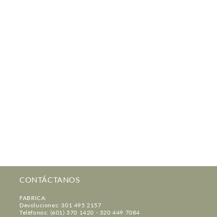
CONTÁCTANOS
FABRICA:
Devoluciones: 301 495 2157
Teléfonos: (601) 370 1420 - 320 449 7084