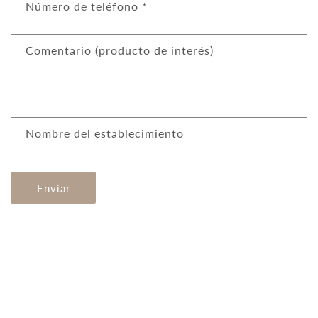
l
Número de teléfono
*
a
r
Comentario (producto de interés)
i
o
d
e
c
Nombre del establecimiento
o
n
t
Enviar
a
c
t
o