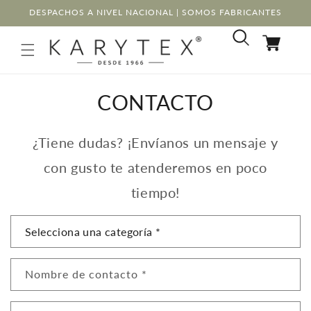
Ir
DESPACHOS A NIVEL NACIONAL | SOMOS FABRICANTES
directamente
al contenido
Carrito
CONTACTO
¿Tiene dudas? ¡Envíanos un mensaje y
con gusto te atenderemos en poco
tiempo!
F
o
r
Nombre de contacto
*
m
u