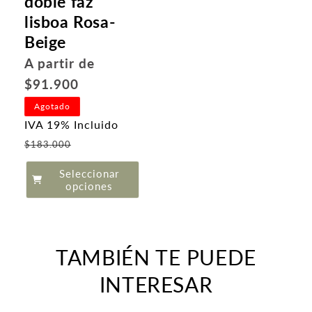
doble faz
lisboa Rosa-
Beige
Precio
A partir de
habitual
$91.900
Agotado
IVA 19% Incluido
Precio
$183.000
de
Seleccionar
oferta
opciones
TAMBIÉN TE PUEDE
INTERESAR