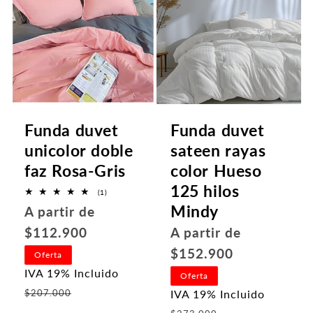
Funda duvet
Funda duvet
unicolor doble
sateen rayas
faz Rosa-Gris
color Hueso
125 hilos
1
(1)
reseñas
Mindy
Precio
A partir de
totales
habitual
Precio
A partir de
$112.900
habitual
$152.900
Oferta
IVA 19% Incluido
Oferta
Precio
$207.000
IVA 19% Incluido
de
Precio