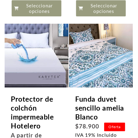
de
Seleccionar
Seleccionar
oferta
opciones
opciones
Protector de
Funda duvet
colchón
sencillo amelia
impermeable
Blanco
Hotelero
Precio
$78.900
Oferta
habitual
Precio
A partir de
IVA 19% Incluido