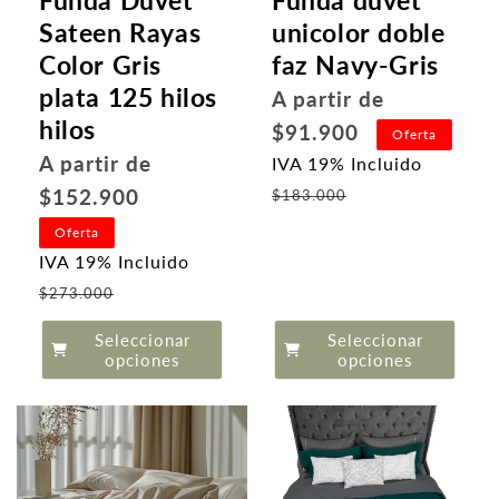
Sateen Rayas
unicolor doble
Color Gris
faz Navy-Gris
plata 125 hilos
Precio
A partir de
hilos
habitual
$91.900
Oferta
Precio
A partir de
IVA 19% Incluido
Precio
habitual
$152.900
$183.000
de
Oferta
oferta
IVA 19% Incluido
Precio
$273.000
de
Seleccionar
Seleccionar
oferta
opciones
opciones