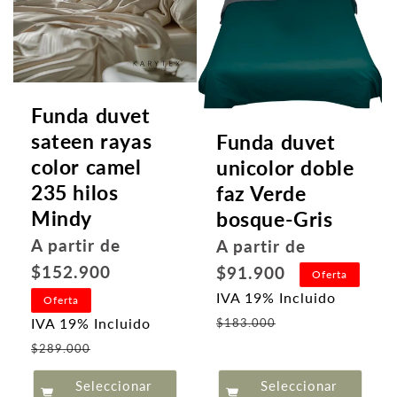
Funda duvet
sateen rayas
Funda duvet
color camel
unicolor doble
235 hilos
faz Verde
Mindy
bosque-Gris
Precio
Precio
A partir de
A partir de
habitual
habitual
$152.900
$91.900
Oferta
IVA 19% Incluido
Oferta
Precio
IVA 19% Incluido
$183.000
de
Precio
$289.000
oferta
de
Seleccionar
Seleccionar
oferta