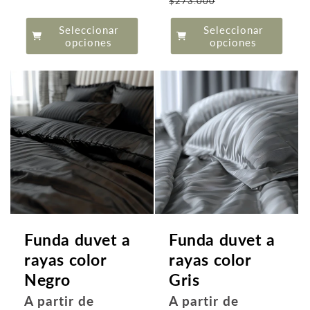
$273.000
oferta
de
Seleccionar
Seleccionar
oferta
opciones
opciones
Funda duvet a
Funda duvet a
rayas color
rayas color
Negro
Gris
Precio
Precio
A partir de
A partir de