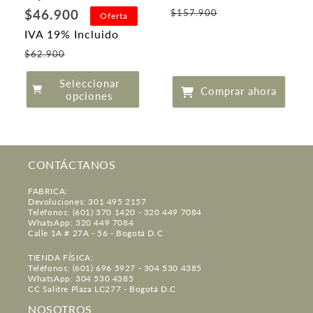
Precio
habitual
$46.900
$157.900
Oferta
de
IVA 19% Incluido
oferta
Precio
$62.900
de
Seleccionar
oferta
Comprar ahora
opciones
CONTÁCTANOS
FABRICA:
Devoluciones: 301 495 2157
Teléfonos: (601) 370 1420 - 320 449 7084
WhatsApp: 320 449 7084
Calle 1A # 27A - 56 - Bogotá D.C
TIENDA FÍSICA:
Teléfonos: (601) 696 5927 - 304 530 4385
WhatsApp: 304 530 4385
CC Salitre Plaza LC277 - Bogotá D.C
NOSOTROS