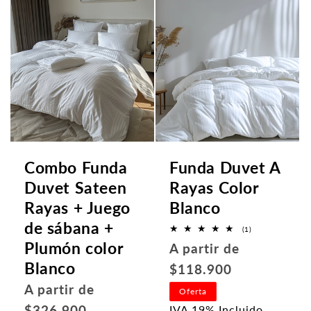
n
:
Combo Funda
Funda Duvet A
Duvet Sateen
Rayas Color
Rayas + Juego
Blanco
de sábana +
1
(1)
reseñas
Plumón color
Precio
A partir de
totales
Blanco
habitual
$118.900
Precio
A partir de
Oferta
habitual
$326.900
IVA 19% Incluido