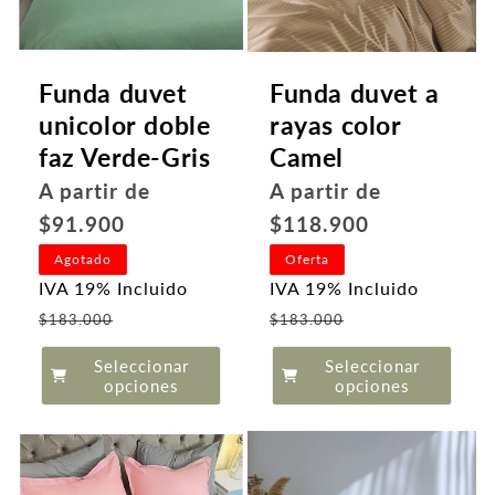
Funda duvet
Funda duvet a
unicolor doble
rayas color
faz Verde-Gris
Camel
Precio
Precio
A partir de
A partir de
habitual
habitual
$91.900
$118.900
Agotado
Oferta
IVA 19% Incluido
IVA 19% Incluido
Precio
Precio
$183.000
$183.000
de
de
Seleccionar
Seleccionar
oferta
oferta
opciones
opciones