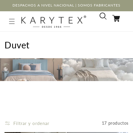
Ir
DESPACHOS A NIVEL NACIONAL | SOMOS FABRICANTES
directamente
al contenido
Carrito
C
Duvet
o
l
e
c
c
i
ó
Filtrar y ordenar
17 productos