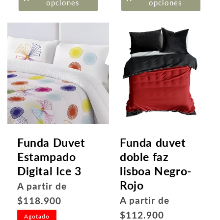
opciones
opciones
Funda Duvet
Funda duvet
Estampado
doble faz
Digital Ice 3
lisboa Negro-
Rojo
Precio
A partir de
habitual
Precio
A partir de
$118.900
habitual
$112.900
Agotado