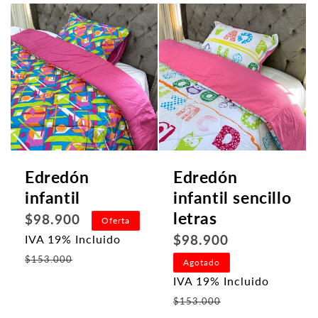
Edredón
Edredón
infantil
infantil sencillo
letras
Precio
$98.900
Oferta
habitual
Precio
$98.900
IVA 19% Incluido
Precio
habitual
$153.000
Agotado
de
IVA 19% Incluido
oferta
Precio
$153.000