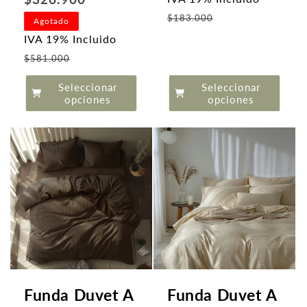
Precio
$183.000
Agotado
de
IVA 19% Incluido
oferta
Precio
$581.000
de
Seleccionar
Seleccionar
oferta
opciones
opciones
Funda Duvet A
Funda Duvet A