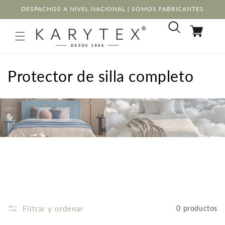
Ir
DESPACHOS A NIVEL NACIONAL | SOMOS FABRICANTES
directamente
al contenido
Carrito
C
Protector de silla completo
o
l
e
c
c
i
ó
Filtrar y ordenar
0 productos