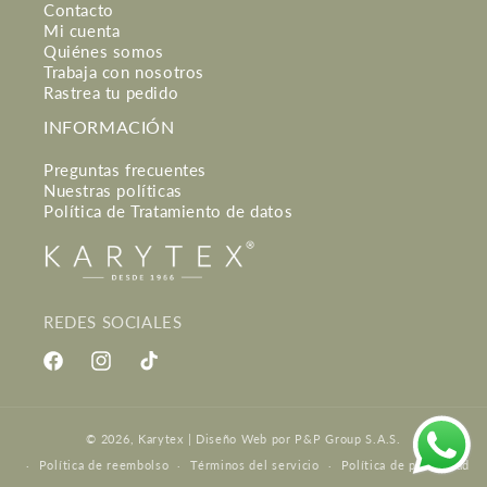
Contacto
Mi cuenta
Quiénes somos
Trabaja con nosotros
Rastrea tu pedido
INFORMACIÓN
Preguntas frecuentes
Nuestras políticas
Política de Tratamiento de datos
REDES SOCIALES
Facebook
Instagram
TikTok
Formas
© 2026,
Karytex
|
Diseño Web
por P&P Group S.A.S.
de
Política de reembolso
Términos del servicio
Política de privacidad