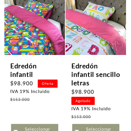
Edredón
Edredón
infantil
infantil sencillo
letras
Precio
$98.900
Oferta
habitual
Precio
$98.900
IVA 19% Incluido
Precio
habitual
$153.000
Agotado
de
IVA 19% Incluido
oferta
Precio
$153.000
de
Seleccionar
Seleccionar