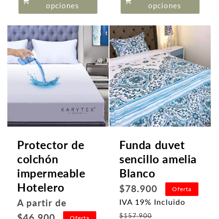
oferta
opciones
opciones
Protector de
Funda duvet
colchón
sencillo amelia
impermeable
Blanco
Hotelero
Precio
$78.900
Oferta
habitual
Precio
A partir de
IVA 19% Incluido
Precio
habitual
$46.900
$157.900
Oferta