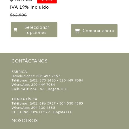
de
IVA 19% Incluido
oferta
Precio
$62.900
de
Seleccionar
oferta
Comprar ahora
opciones
CONTÁCTANOS
FABRICA:
Devoluciones: 301 495 2157
Teléfonos: (601) 370 1420 - 320 449 7084
WhatsApp: 320 449 7084
Calle 1A # 27A - 56 - Bogotá D.C
TIENDA FÍSICA:
Teléfonos: (601) 696 5927 - 304 530 4385
WhatsApp: 304 530 4385
CC Salitre Plaza LC277 - Bogotá D.C
NOSOTROS