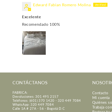
Edward Fabian Romero Molina
Excelente
Recomendado 100%
CONTÁCTANOS
NOSOTR
FABRICA:
Contacto
Devoluciones: 301 495 2157
Mi cuenta
Teléfonos: (601) 370 1420 - 320 449 7084
Quiénes s
WhatsApp: 320 449 7084
Trabaja co
Calle 1A # 27A - 56 - Bogotá D.C
Rastrea tu