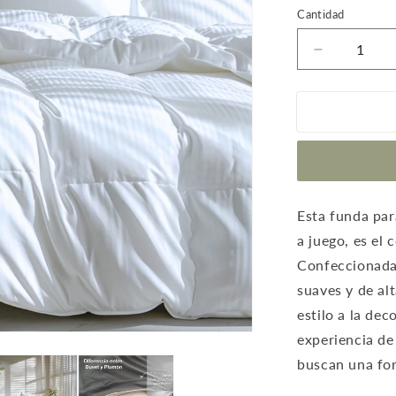
Cantidad
Reducir
cantidad
para
Funda
Duvet
A
Rayas
Color
Blanco
Esta funda par
a juego, es el
Confeccionada
suaves y de al
estilo a la de
experiencia de
buscan una for