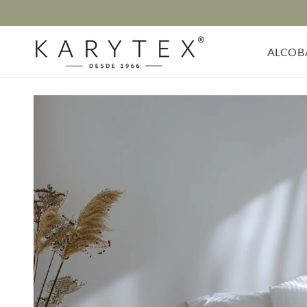
Ir
directamente
al contenido
ALCOB
Ir
directamente
a la
información
del producto