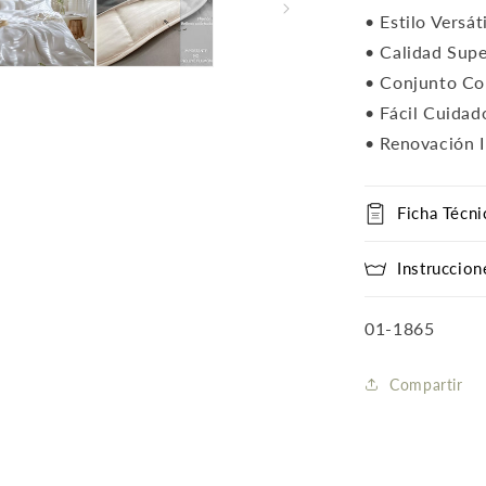
• Estilo Versát
• Calidad Supe
• Conjunto Co
• Fácil Cuidad
• Renovación I
Ficha Técni
Instruccion
SKU:
01-1865
Compartir