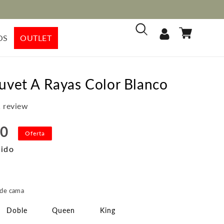
Iniciar
Carrito
OS
OUTLET
sesión
vet A Rayas Color Blanco
 review
00
Oferta
uido
recio
e
 de cama
ferta
Doble
Queen
King