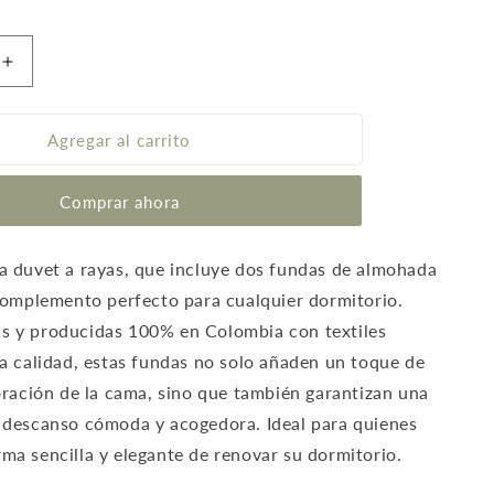
Aumentar
cantidad
para
Funda
Agregar al carrito
Duvet
A
Comprar ahora
Rayas
Color
Blanco
a duvet a rayas, que incluye dos fundas de almohada
 complemento perfecto para cualquier dormitorio.
s y producidas 100% en Colombia con textiles
ta calidad, estas fundas no solo añaden un toque de
coración de la cama, sino que también garantizan una
 descanso cómoda y acogedora. Ideal para quienes
ma sencilla y elegante de renovar su dormitorio.