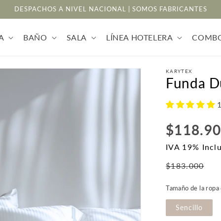
DESPACHOS A NIVEL NACIONAL | SOMOS FABRICANTES
A
BAÑO
SALA
LÍNEA HOTELERA
COMB
KARYTEX
Funda Du
1
Precio
$118.9
habitual
IVA 19% Incl
P
$183.000
d
Tamaño de la ropa
o
Sencillo