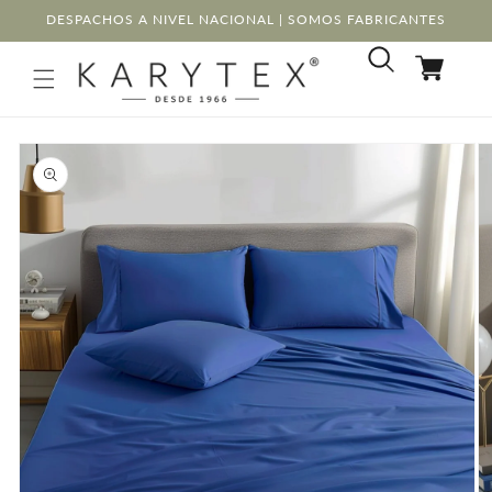
Ir
DESPACHOS A NIVEL NACIONAL | SOMOS FABRICANTES
directamente
al contenido
Carrito
Ir
directamente
a la
información
del producto