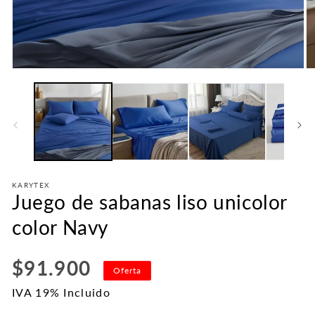
Abrir
Ab
elemento
e
multimedia
mu
1
2
en
e
una
u
ventana
v
modal
m
KARYTEX
Juego de sabanas liso unicolor
color Navy
Precio
$91.900
Oferta
habitual
IVA 19% Incluido