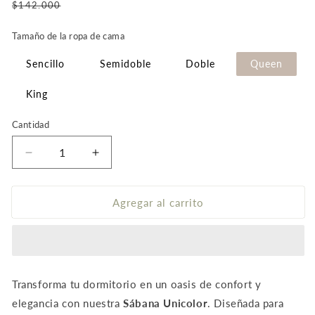
Precio
$142.000
de
Tamaño de la ropa de cama
oferta
Sencillo
Semidoble
Doble
Queen
King
Cantidad
Reducir
Aumentar
cantidad
cantidad
para
para
Juego
Juego
Agregar al carrito
de
de
sabanas
sabanas
liso
liso
unicolor
unicolor
color
color
Transforma tu dormitorio en un oasis de confort y
Navy
Navy
elegancia con nuestra
Sábana Unicolor
. Diseñada para