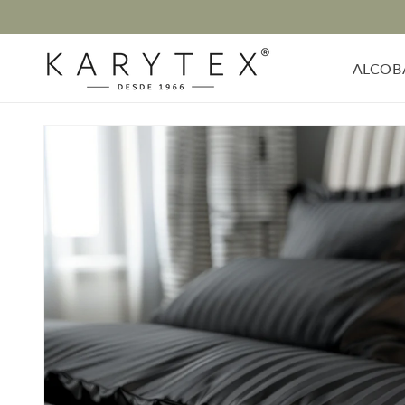
Ir
directamente
al contenido
ALCOB
Ir
directamente
a la
información
del producto