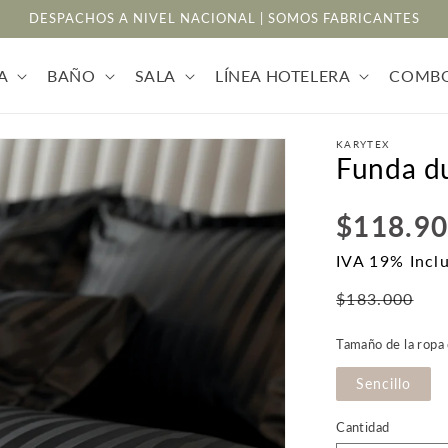
DESPACHOS A NIVEL NACIONAL | SOMOS FABRICANTES
A
BAÑO
SALA
LÍNEA HOTELERA
COMB
KARYTEX
Funda du
Precio
$118.9
habitual
IVA 19% Incl
P
$183.000
d
Tamaño de la ropa
o
Sencillo
Cantidad