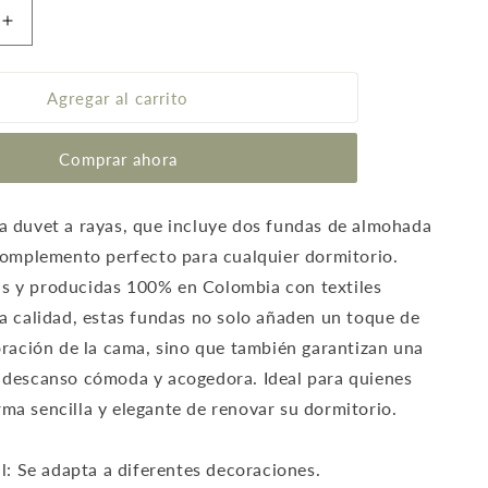
Aumentar
cantidad
para
Funda
Agregar al carrito
duvet
a
Comprar ahora
rayas
color
Negro
a duvet a rayas, que incluye dos fundas de almohada
 complemento perfecto para cualquier dormitorio.
s y producidas 100% en Colombia con textiles
ta calidad, estas fundas no solo añaden un toque de
coración de la cama, sino que también garantizan una
 descanso cómoda y acogedora. Ideal para quienes
ma sencilla y elegante de renovar su dormitorio.
il: Se adapta a diferentes decoraciones.