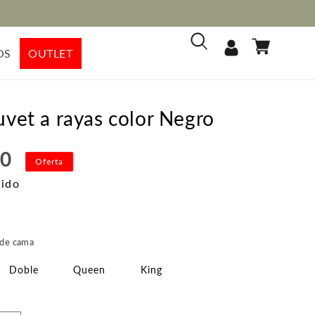
Iniciar
Carrito
OS
OUTLET
sesión
vet a rayas color Negro
00
Oferta
uido
recio
e
 de cama
ferta
Doble
Queen
King