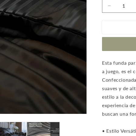
Reducir
cantidad
para
Funda
duvet
a
rayas
color
Negro
Esta funda par
a juego, es el
Confeccionada
suaves y de al
estilo a la de
experiencia de
buscan una for
• Estilo Versát