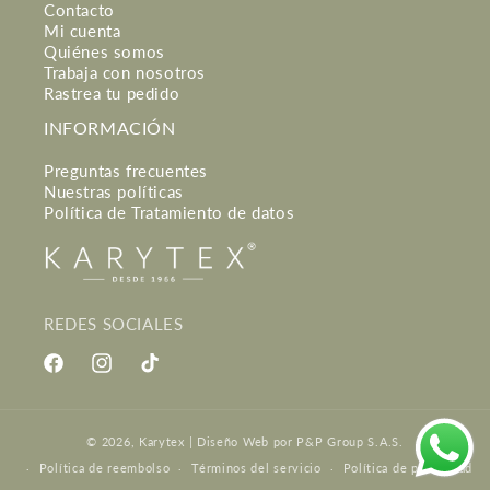
Contacto
Mi cuenta
Quiénes somos
Trabaja con nosotros
Rastrea tu pedido
INFORMACIÓN
Preguntas frecuentes
Nuestras políticas
Política de Tratamiento de datos
REDES SOCIALES
Facebook
Instagram
TikTok
Formas
© 2026,
Karytex
|
Diseño Web
por P&P Group S.A.S.
de
Política de reembolso
Términos del servicio
Política de privacidad