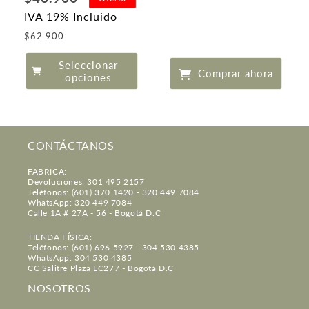
de
IVA 19% Incluido
oferta
Precio
$62.900
de
Seleccionar
oferta
Comprar ahora
opciones
CONTÁCTANOS
FABRICA:
Devoluciones: 301 495 2157
Teléfonos: (601) 370 1420 - 320 449 7084
WhatsApp: 320 449 7084
Calle 1A # 27A - 56 - Bogotá D.C
TIENDA FÍSICA:
Teléfonos: (601) 696 5927 - 304 530 4385
WhatsApp: 304 530 4385
CC Salitre Plaza LC277 - Bogotá D.C
NOSOTROS