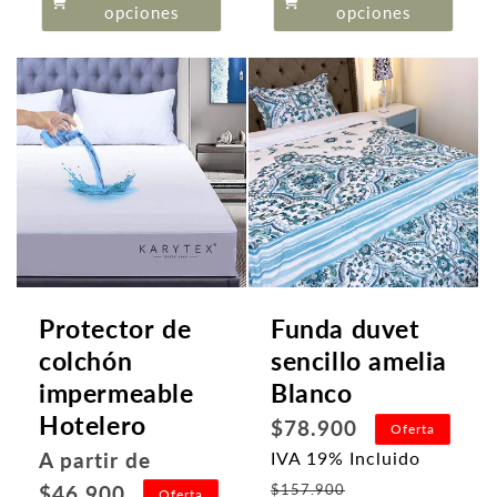
oferta
opciones
opciones
Protector de
Funda duvet
colchón
sencillo amelia
impermeable
Blanco
Hotelero
Precio
$78.900
Oferta
habitual
Precio
A partir de
IVA 19% Incluido
Precio
habitual
$46.900
$157.900
Oferta