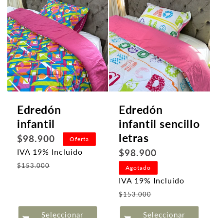
Edredón
Edredón
infantil
infantil sencillo
letras
Precio
$98.900
Oferta
habitual
Precio
$98.900
IVA 19% Incluido
Precio
habitual
$153.000
Agotado
de
IVA 19% Incluido
oferta
Precio
$153.000
de
Seleccionar
Seleccionar