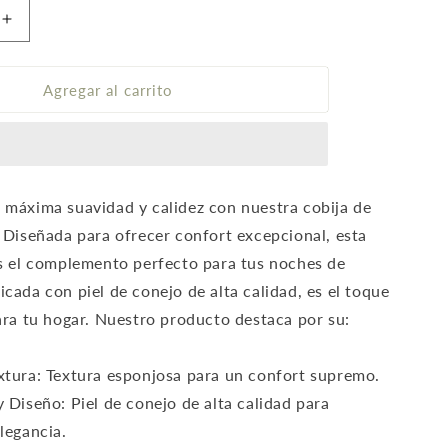
Aumentar
cantidad
para
Cobija
Agregar al carrito
piel
de
conejo
color
Café
 máxima suavidad y calidez con nuestra cobija de
. Diseñada para ofrecer confort excepcional, esta
es el complemento perfecto para tus noches de
icada con piel de conejo de alta calidad, es el toque
para tu hogar. Nuestro producto destaca por su:
xtura: Textura esponjosa para un confort supremo.
y Diseño: Piel de conejo de alta calidad para
legancia.