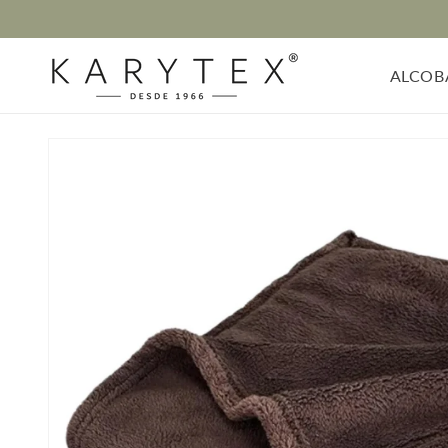
Ir
directamente
al contenido
ALCOB
Ir
directamente
a la
información
del producto