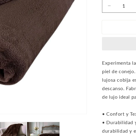
Reducir
cantidad
para
Cobija
piel
de
conejo
color
Café
Experimenta la
piel de conejo
lujosa cobija 
descanso. Fabr
de lujo ideal 
• Confort y Te
• Durabilidad 
durabilidad y e