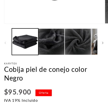
Abrir
Ab
elemento
e
multimedia
mu
1
2
en
e
una
u
ventana
v
modal
m
KARYTEX
Cobija piel de conejo color
Negro
Precio
$95.900
Oferta
habitual
IVA 19% Incluido