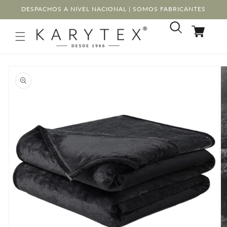
Ir
DESPACHOS A NIVEL NACIONAL | SOMOS FABRICANTES
directamente
al contenido
Carrito
Ir
directamente
a la
información
del producto