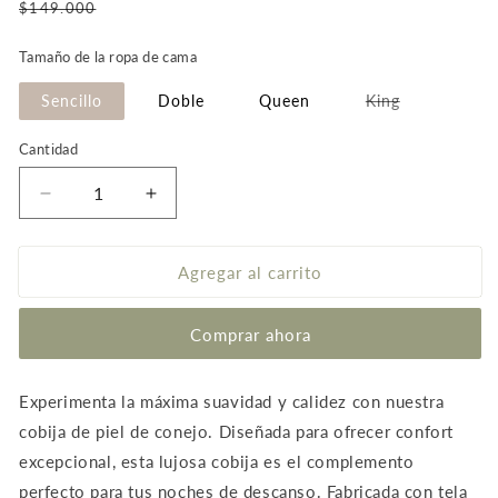
Precio
$149.000
de
Tamaño de la ropa de cama
oferta
Variante
Sencillo
Doble
Queen
King
agotada
o
no
Cantidad
disponible
Reducir
Aumentar
cantidad
cantidad
para
para
Cobija
Cobija
Agregar al carrito
piel
piel
de
de
Comprar ahora
conejo
conejo
color
color
Negro
Negro
Experimenta la máxima suavidad y calidez con nuestra
cobija de piel de conejo. Diseñada para ofrecer confort
excepcional, esta lujosa cobija es el complemento
perfecto para tus noches de descanso. Fabricada con tela