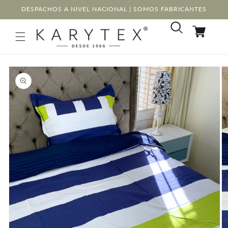
Ir
DESPACHOS A NIVEL NACIONAL | SOMOS FABRICANTES
directamente
al contenido
Carrito
Ir
directamente
a la
información
del producto