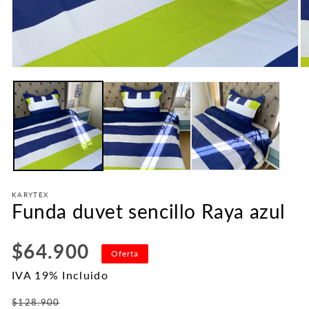
Abrir
Ab
elemento
e
multimedia
mu
1
2
en
e
una
u
ventana
v
modal
m
KARYTEX
Funda duvet sencillo Raya azul
Precio
$64.900
Oferta
habitual
IVA 19% Incluido
Precio
$128.900