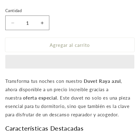
de
Cantidad
oferta
Reducir
Aumentar
cantidad
cantidad
para
para
Funda
Funda
Agregar al carrito
duvet
duvet
sencillo
sencillo
Raya
Raya
azul
azul
Transforma tus noches con nuestro
Duvet Raya azul
,
ahora disponible a un precio increíble gracias a
nuestra
oferta especial
. Este duvet no solo es una pieza
esencial para tu dormitorio, sino que también es la clave
para disfrutar de un descanso reparador y acogedor.
Características Destacadas