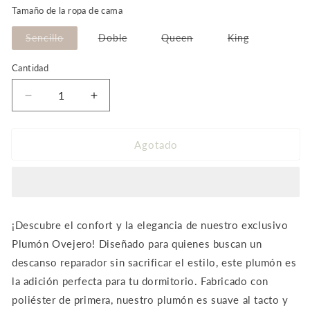
de
Tamaño de la ropa de cama
oferta
Variante
Variante
Variante
Variante
Sencillo
Doble
Queen
King
agotada
agotada
agotada
agotada
o
o
o
o
no
no
no
no
Cantidad
disponible
disponible
disponible
disponible
Reducir
Aumentar
cantidad
cantidad
para
para
Plumón
Plumón
Agotado
con
con
ovejero
ovejero
color
color
Beige
Beige
¡Descubre el confort y la elegancia de nuestro exclusivo
Plumón Ovejero! Diseñado para quienes buscan un
descanso reparador sin sacrificar el estilo, este plumón es
la adición perfecta para tu dormitorio.
Fabricado con
poliéster de primera, nuestro plumón es suave al tacto y