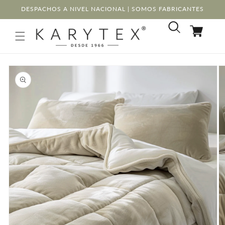
Ir
DESPACHOS A NIVEL NACIONAL | SOMOS FABRICANTES
directamente
al contenido
Carrito
Ir
directamente
a la
información
del producto