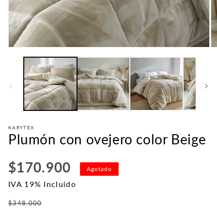
Abrir
Ab
elemento
e
multimedia
mu
1
2
en
e
una
u
ventana
v
modal
m
KARYTEX
Plumón con ovejero color Beige
Precio
$170.900
Agotado
habitual
IVA 19% Incluido
Precio
$348.000