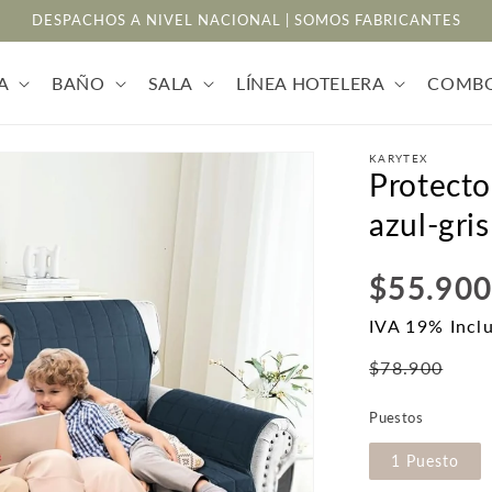
DESPACHOS A NIVEL NACIONAL | SOMOS FABRICANTES
A
BAÑO
SALA
LÍNEA HOTELERA
COMB
KARYTEX
Protecto
azul-gris
Precio
$55.90
habitual
IVA 19% Incl
Pr
$78.900
de
Puestos
of
1 Puesto