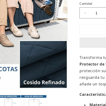
Cantidad
Reducir
cantidad
para
Protector
de
sofá
acolchado
doble
faz
Transforma tu
azul-
Protector de
gris
protección su
resguarda tu
añade un toqu
Característic
Material