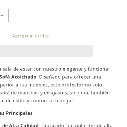
Aumentar
cantidad
para
Protector
Agregar al carrito
de
sofá
acolchado
doble
faz
 sala de estar con nuestro elegante y funcional
azul-
 Sofá Acolchado
. Diseñado para ofrecer una
gris
perior a tus muebles, este protector no solo
 sofá de manchas y desgastes, sino que también
e de estilo y confort a tu hogar.
as Principales
 de Alta Calidad
: Fabricado con poliéster de alta