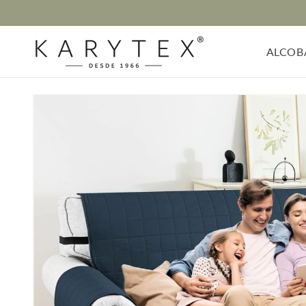
Ir
directamente
al contenido
ALCOB
Ir
directamente
a la
información
del producto