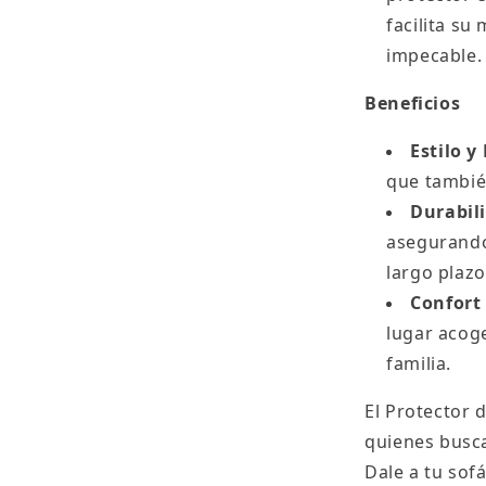
facilita su
impecable.
Beneficios
Estilo y
que también
Durabil
asegurando
largo plazo
Confort
lugar acog
familia.
El Protector 
quienes busca
Dale a tu sof