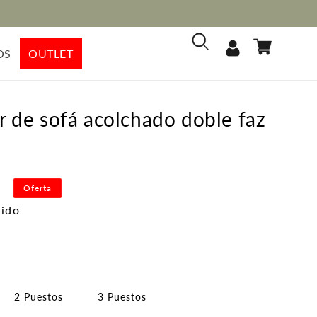
Iniciar
Carrito
OS
OUTLET
sesión
r de sofá acolchado doble faz
0
Oferta
uido
ecio
erta
2 Puestos
3 Puestos