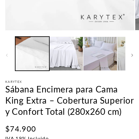
Abrir
Ab
elemento
e
multimedia
mu
1
2
en
e
una
u
ventana
v
modal
m
KARYTEX
Sábana Encimera para Cama
King Extra – Cobertura Superior
y Confort Total (280x260 cm)
Precio
$74.900
IVA 19% Incluido