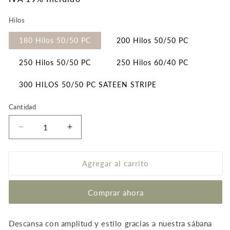
habitual
Hilos
180 Hilos 50/50 PC
200 Hilos 50/50 PC
250 Hilos 50/50 PC
250 Hilos 60/40 PC
300 HILOS 50/50 PC SATEEN STRIPE
Cantidad
Reducir
Aumentar
cantidad
cantidad
para
para
Sábana
Sábana
Agregar al carrito
Encimera
Encimera
para
para
Comprar ahora
Cama
Cama
King
King
Extra
Extra
Descansa con amplitud y estilo gracias a nuestra sábana
–
–