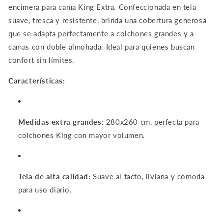
encimera para cama King Extra. Confeccionada en tela
Cobertura
Cobertura
Superior
Superior
suave, fresca y resistente, brinda una cobertura generosa
y
y
que se adapta perfectamente a colchones grandes y a
Confort
Confort
camas con doble almohada. Ideal para quienes buscan
Total
Total
confort sin límites.
(280x260
(280x260
cm)
cm)
Características:
Medidas extra grandes:
280x260 cm, perfecta para
colchones King con mayor volumen.
Tela de alta calidad:
Suave al tacto, liviana y cómoda
para uso diario.