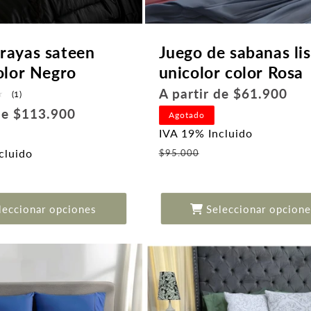
rayas sateen
Juego de sabanas li
olor Negro
unicolor color Rosa
Precio
A partir de $61.900
1
(1)
reseñas
habitual
 de $113.900
Agotado
totales
IVA 19% Incluido
Precio
cluido
$95.000
de
recio
oferta
de
ferta
leccionar opciones
Seleccionar opcione