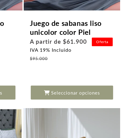
so
Juego de sabanas liso
unicolor color Piel
Precio
A partir de $61.900
Oferta
habitual
IVA 19% Incluido
Precio
$95.000
de
oferta
s
Seleccionar opciones