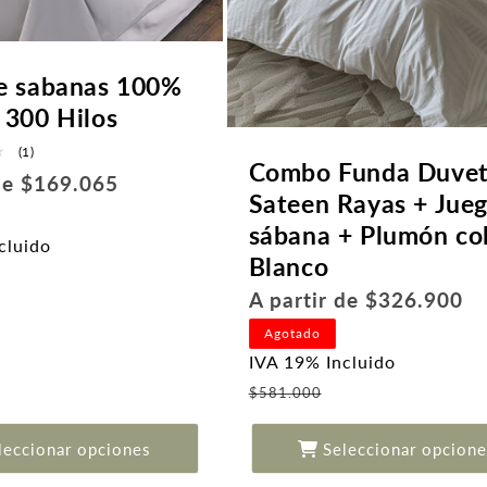
e sabanas 100%
 300 Hilos
1
(1)
Combo Funda Duve
reseñas
 de $169.065
totales
Sateen Rayas + Jue
sábana + Plumón co
cluido
Blanco
recio
Precio
A partir de $326.900
de
habitual
ferta
Agotado
IVA 19% Incluido
Precio
$581.000
de
oferta
leccionar opciones
Seleccionar opcione