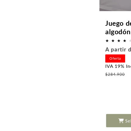
Juego d
algodón
Precio
A partir
habitual
Oferta
IVA 19% In
P
$284.900
o
Se