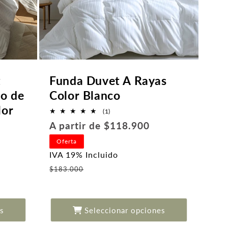
t
Funda Duvet A Rayas
go de
Color Blanco
lor
1
(1)
reseñas
Precio
A partir de $118.900
totales
habitual
Oferta
IVA 19% Incluido
Precio
$183.000
de
oferta
s
Seleccionar opciones