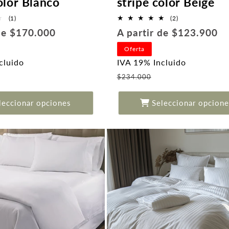
olor Blanco
stripe color Beige
1
2
(1)
(2)
reseñas
reseñas
Precio
 de $170.000
A partir de $123.900
totales
totales
habitual
Oferta
cluido
IVA 19% Incluido
recio
Precio
$234.000
de
de
ferta
oferta
leccionar opciones
Seleccionar opcione