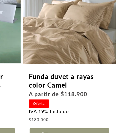
r
Funda duvet a rayas
s
color Camel
Precio
A partir de $118.900
habitual
Oferta
IVA 19% Incluido
Precio
$183.000
de