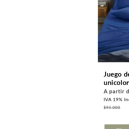
Juego d
unicolo
Precio
A partir
habitual
IVA 19% In
Pr
$95.000
d
of