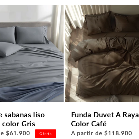
e sabanas liso
Funda Duvet A Raya
 color Gris
Color Café
Precio
 de $61.900
A partir de $118.900
Oferta