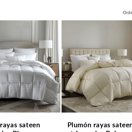
Orde
rayas sateen
Plumón rayas satee