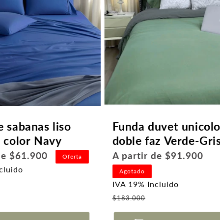
e sabanas liso
Funda duvet unicolo
r color Navy
doble faz Verde-Gri
Precio
 de $61.900
A partir de $91.900
Oferta
habitual
cluido
Agotado
ecio
IVA 19% Incluido
e
Precio
$183.000
erta
de