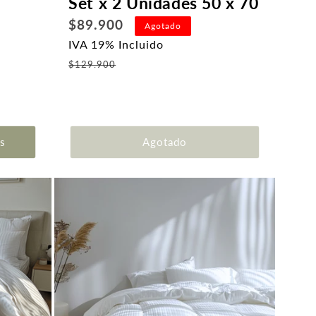
Set x 2 Unidades 50 x 70
Precio
$89.900
Agotado
habitual
IVA 19% Incluido
Precio
$129.900
de
oferta
s
Agotado