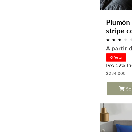
Plumón 
stripe c
Precio
A partir
habitual
Oferta
IVA 19% In
P
$234.000
o
Se