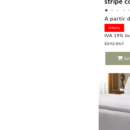
stripe c
Precio
A partir
habitual
Oferta
IVA 19% In
P
$242.857
o
Se