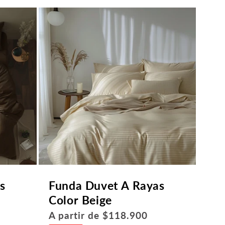
s
Funda Duvet A Rayas
Color Beige
Precio
A partir de $118.900